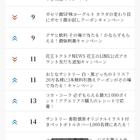
ガセリ菌SP株ヨーグルト カラダの変わり目
9
にガセリ菌お試しクーポンキャンペーン
アサヒ飲料 その場で当たる！かならずもら
9
える！最強刺激キャンペーン
花王トクトクNEWS 花王のLINE公式アカ
11
ウント友だち追加キャンペーン
おとなサントリー 白・黒どっちのトリス？
11
20万名様に1本無料引換えクーポンがその場
で当たる！キャンペーン
コカ・コーラ 必ずもらえる最大1 000ポイ
13
ント！アクエリアス購入のレシートで応
募！
サントリー 香取慎吾オリジナルイラスト付
14
きペットボトルカバー1,000名様にあたる！
コカ・コーラ 第1弾ジョージアを買うと当