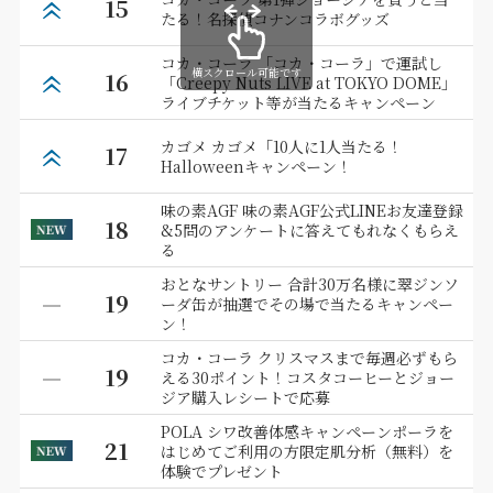
15
たる！名探偵コナンコラボグッズ
コカ・コーラ 「コカ・コーラ」で運試し
横スクロール可能です
16
「Creepy Nuts LIVE at TOKYO DOME」
ライブチケット等が当たるキャンペーン
カゴメ カゴメ「10人に1人当たる！
17
Halloweenキャンペーン！
味の素AGF 味の素AGF公式LINEお友達登録
18
&5問のアンケートに答えてもれなくもらえ
る
おとなサントリー 合計30万名様に翠ジンソ
19
ーダ缶が抽選でその場で当たるキャンペー
ン！
コカ・コーラ クリスマスまで毎週必ずもら
19
える30ポイント！コスタコーヒーとジョー
ジア購入レシートで応募
POLA シワ改善体感キャンペーンポーラを
21
はじめてご利用の方限定肌分析（無料）を
体験でプレゼント