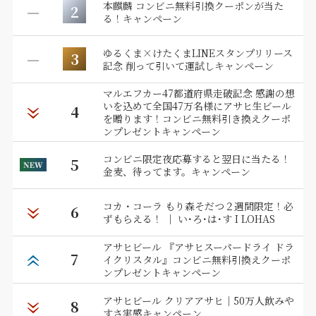
本麒麟 コンビニ無料引換クーポンが当た
2
る！キャンペーン
ゆるくま×けたくまLINEスタンプリリース
3
記念 削って引いて運試しキャンペーン
マルエフカー47都道府県走破記念 感謝の想
いを込めて全国47万名様にアサヒ生ビール
4
を贈ります！コンビニ無料引き換えクーポ
ンプレゼントキャンペーン
コンビニ限定夜応募すると翌日に当たる！
5
金麦、待ってます。キャンペーン
コカ・コーラ もり森そだつ２週間限定！必
6
ずもらえる！ ｜ い･ろ･は･す I LOHAS
アサヒビール 『アサヒスーパードライ ドラ
7
イクリスタル』コンビニ無料引換えクーポ
ンプレゼントキャンペーン
アサヒビール クリアアサヒ｜50万人飲みや
8
すさ実感キャンペーン